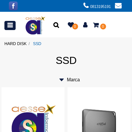
0813195191
Open menu
0
0
HARD DISK
SSD
SSD