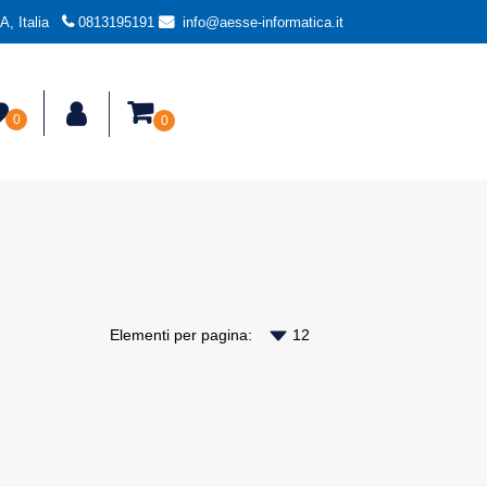
, Italia
0813195191
info@aesse-informatica.it
0
0
Elementi per pagina: