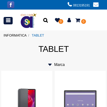
0813195191
Open menu
0
0
INFORMATICA
TABLET
TABLET