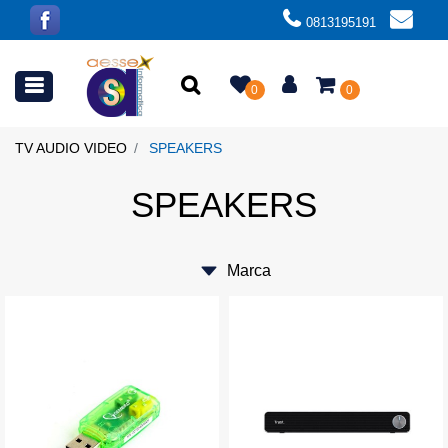
0813195191
Open menu
0
0
TV AUDIO VIDEO
SPEAKERS
SPEAKERS