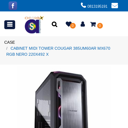
0813195191
Open menu
0
0
CASE
CABINET MIDI TOWER COUGAR 385UM60AR MX670
RGB NERO 220X492 X