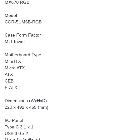
MX670 RGB
Model
CGR-5UM6B-RGB
Case Form Factor
Mid Tower
Motherboard Type
Mini ITX
Micro ATX
ATX
CEB
E-ATX
Dimensions (WxHxD)
220 x 492 x 465 (mm)
I/O Panel
Type C 3.1 x 1
USB 3.0 x 2