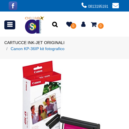
0813195191
Open menu
0
0
CARTUCCE INK-JET ORIGINALI
Canon KP-36IP kit fotografico