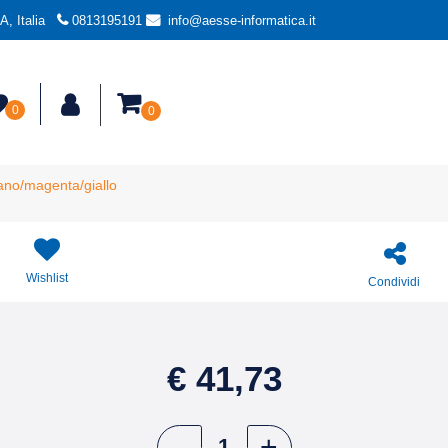
, Italia
0813195191
info@aesse-informatica.it
0
0
ano/magenta/giallo
Wishlist
Condividi
€ 41,73
Quantità