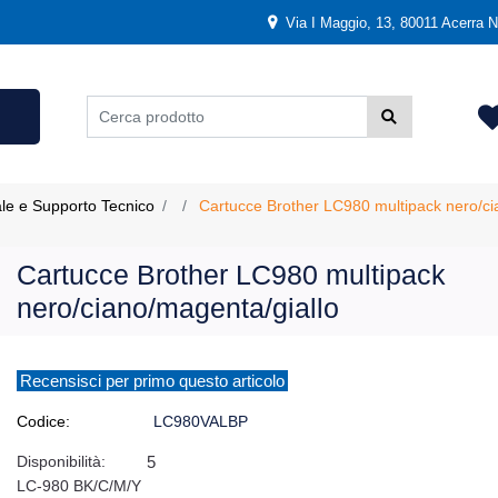
Via I Maggio, 13, 80011 Acerra NA
ale e Supporto Tecnico
Cartucce Brother LC980 multipack nero/ci
Cartucce Brother LC980 multipack
nero/ciano/magenta/giallo
Recensisci per primo questo articolo
Codice:
LC980VALBP
Disponibilità:
5
LC-980 BK/C/M/Y