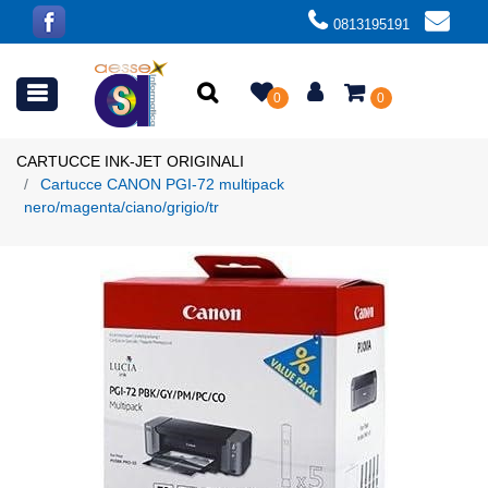
0813195191
Open menu
0
0
CARTUCCE INK-JET ORIGINALI
Cartucce CANON PGI-72 multipack
nero/magenta/ciano/grigio/tr