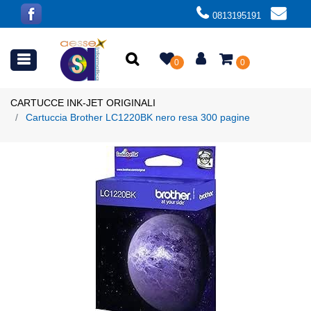
0813195191
Open menu
0
0
CARTUCCE INK-JET ORIGINALI
Cartuccia Brother LC1220BK nero resa 300 pagine