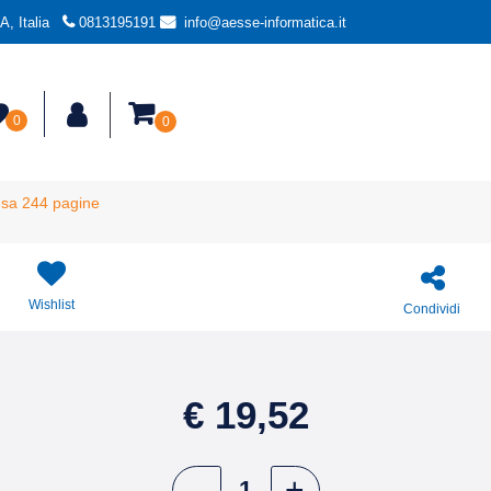
, Italia
0813195191
info@aesse-informatica.it
0
0
esa 244 pagine
Wishlist
Condividi
€ 19,52
Quantità