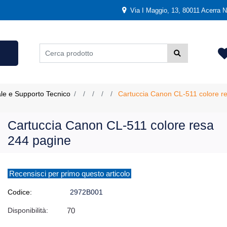
Via I Maggio, 13, 80011 Acerra NA
ale e Supporto Tecnico
Cartuccia Canon CL-511 colore r
Cartuccia Canon CL-511 colore resa
244 pagine
Recensisci per primo questo articolo
Codice:
2972B001
Disponibilità:
70