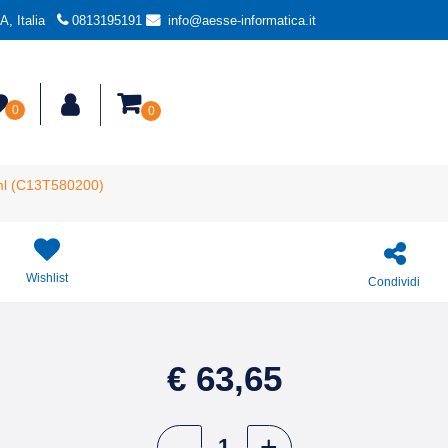
, Italia
0813195191
info@aesse-informatica.it
0
0
ml (C13T580200)
Wishlist
Condividi
€ 63,65
Quantità