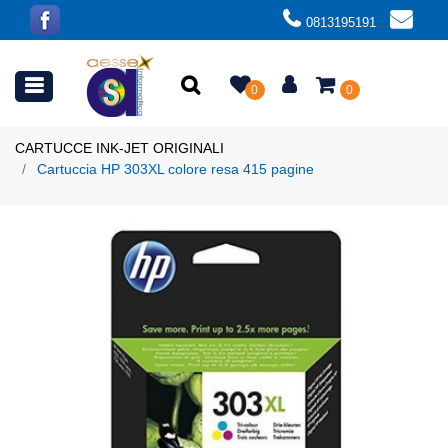
0813195191
Open menu
0
0
CARTUCCE INK-JET ORIGINALI
Cartuccia HP 303XL colore resa 415 pagine