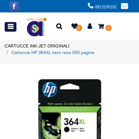
0813195191
Open menu
0
0
CARTUCCE INK-JET ORIGINALI
Cartuccia HP 364XL nero resa 550 pagine