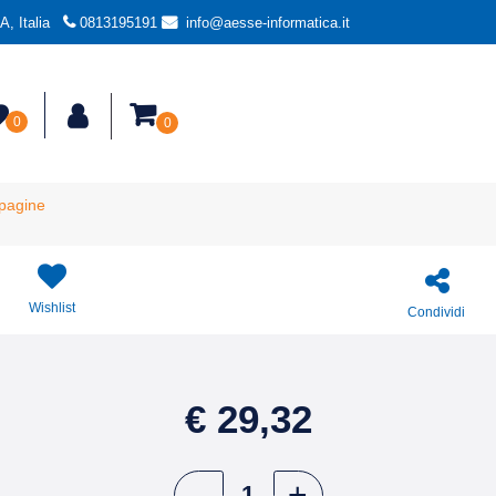
, Italia
0813195191
info@aesse-informatica.it
0
0
 pagine
Wishlist
Condividi
€ 29,32
Quantità