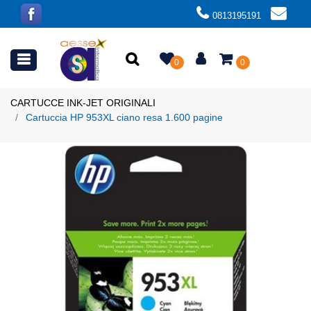
0813195191
Open menu
0
0
CARTUCCE INK-JET ORIGINALI
Cartuccia HP 953XL ciano resa 1.600 pagine