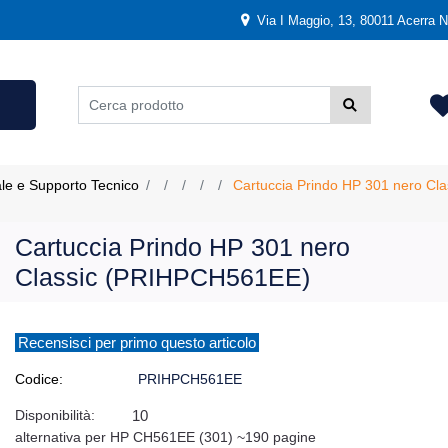
Via I Maggio, 13, 80011 Acerra NA
ale e Supporto Tecnico
Cartuccia Prindo HP 301 nero C
Cartuccia Prindo HP 301 nero
Classic (PRIHPCH561EE)
Recensisci per primo questo articolo
Codice:
PRIHPCH561EE
Disponibilità:
10
alternativa per HP CH561EE (301) ~190 pagine