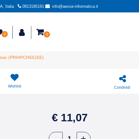
, Italia
0813195191
info@aesse-informatica.it
0
0
lassic (PRIHPCH561EE)
Wishlist
Condividi
€ 11,07
Quantità