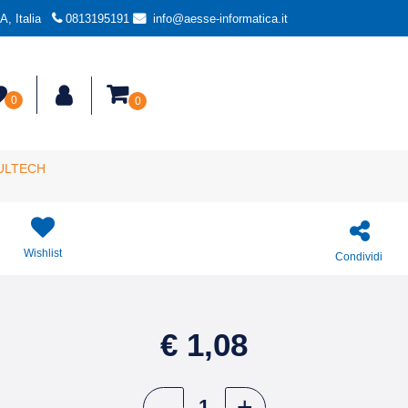
, Italia
0813195191
info@aesse-informatica.it
0
0
VULTECH
Wishlist
Condividi
€ 1,08
Quantità