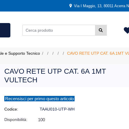
Via I Maggio, 13, 80011 Acerra NA
ale e Supporto Tecnico
CAVO RETE UTP CAT. 6A 1MT 
CAVO RETE UTP CAT. 6A 1MT
VULTECH
Recensisci per primo questo articolo
Codice:
TAAU010-UTP-WH
Disponibilità:
100