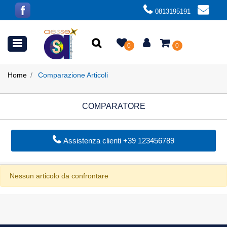
0813195191
Open menu
0
0
Home
Comparazione Articoli
COMPARATORE
Assistenza clienti +39 123456789
Nessun articolo da confrontare