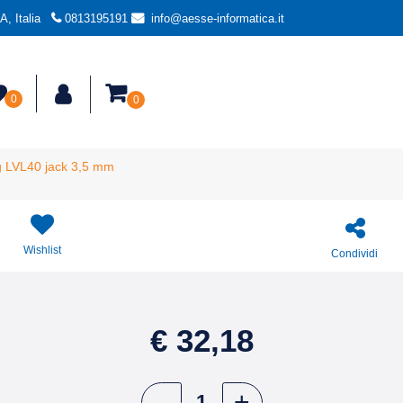
, Italia
0813195191
info@aesse-informatica.it
0
0
g LVL40 jack 3,5 mm
Wishlist
Condividi
€ 32,18
Quantità