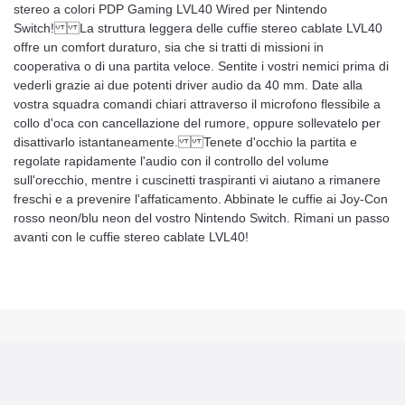
stereo a colori PDP Gaming LVL40 Wired per Nintendo
Switch! La struttura leggera delle cuffie stereo cablate LVL40
offre un comfort duraturo, sia che si tratti di missioni in
cooperativa o di una partita veloce. Sentite i vostri nemici prima di
vederli grazie ai due potenti driver audio da 40 mm. Date alla
vostra squadra comandi chiari attraverso il microfono flessibile a
collo d'oca con cancellazione del rumore, oppure sollevatelo per
disattivarlo istantaneamente. Tenete d'occhio la partita e
regolate rapidamente l'audio con il controllo del volume
sull'orecchio, mentre i cuscinetti traspiranti vi aiutano a rimanere
freschi e a prevenire l'affaticamento. Abbinate le cuffie ai Joy-Con
rosso neon/blu neon del vostro Nintendo Switch. Rimani un passo
avanti con le cuffie stereo cablate LVL40!