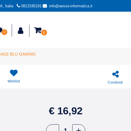
, Italia
0813195191
info@aesse-informatica.it
0
0
AGE BLU GAMING
Wishlist
Condividi
€ 16,92
Quantità