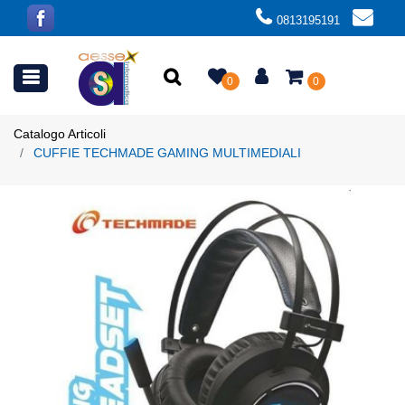
0813195191
Open menu
0
0
Catalogo Articoli
CUFFIE TECHMADE GAMING MULTIMEDIALI