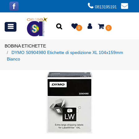
0813195191
Open menu
0
0
BOBINA ETICHETTE
DYMO S0904980 Etichette di spedizione XL 104x159mm
Bianco