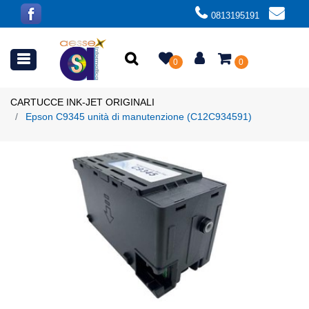
0813195191
Open menu
0
0
CARTUCCE INK-JET ORIGINALI
Epson C9345 unità di manutenzione (C12C934591)