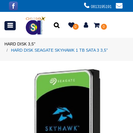
0813195191
Open menu
0
0
HARD DISK 3,5"
HARD DISK SEAGATE SKYHAWK 1 TB SATA 3 3,5"