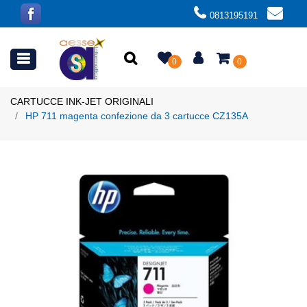
0813195191
Open menu
0
0
CARTUCCE INK-JET ORIGINALI
HP 711 magenta confezione da 3 cartucce CZ135A