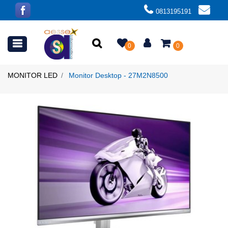
0813195191
Open menu
0
0
MONITOR LED
Monitor Desktop - 27M2N8500