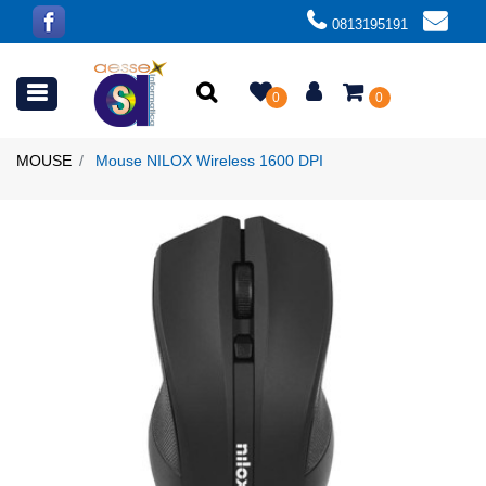
0813195191
Open menu
0
0
MOUSE
Mouse NILOX Wireless 1600 DPI