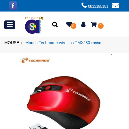
0813195191
Open menu
0
0
MOUSE
Mouse Techmade wireless TMXJ30 rosso