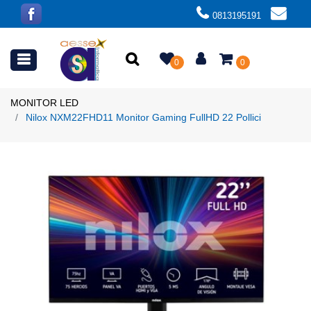
0813195191
Open menu
0
0
MONITOR LED
Nilox NXM22FHD11 Monitor Gaming FullHD 22 Pollici