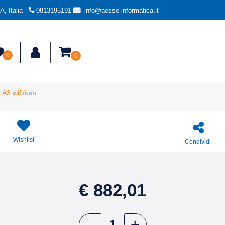
, Italia
0813195191
info@aesse-informatica.it
0
0
A3 wifi/usb
Wishlist
Condividi
€ 882,01
Quantità