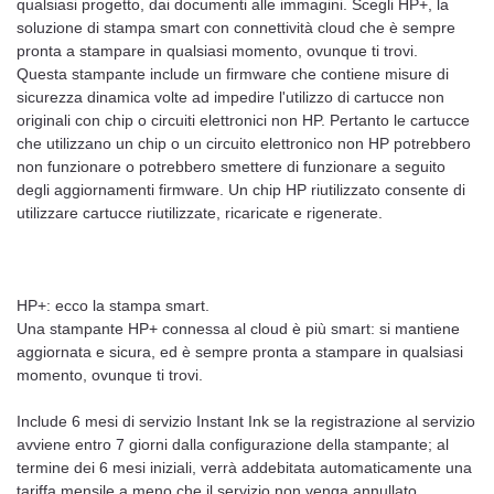
qualsiasi progetto, dai documenti alle immagini. Scegli HP+, la
soluzione di stampa smart con connettività cloud che è sempre
pronta a stampare in qualsiasi momento, ovunque ti trovi.
Questa stampante include un firmware che contiene misure di
sicurezza dinamica volte ad impedire l'utilizzo di cartucce non
originali con chip o circuiti elettronici non HP. Pertanto le cartucce
che utilizzano un chip o un circuito elettronico non HP potrebbero
non funzionare o potrebbero smettere di funzionare a seguito
degli aggiornamenti firmware. Un chip HP riutilizzato consente di
utilizzare cartucce riutilizzate, ricaricate e rigenerate.
HP+: ecco la stampa smart.
Una stampante HP+ connessa al cloud è più smart: si mantiene
aggiornata e sicura, ed è sempre pronta a stampare in qualsiasi
momento, ovunque ti trovi.
Include 6 mesi di servizio Instant Ink se la registrazione al servizio
avviene entro 7 giorni dalla configurazione della stampante; al
termine dei 6 mesi iniziali, verrà addebitata automaticamente una
tariffa mensile a meno che il servizio non venga annullato.