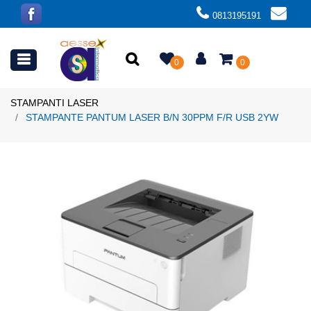
0813195191
Open menu
0
0
STAMPANTI LASER
STAMPANTE PANTUM LASER B/N 30PPM F/R USB 2YW