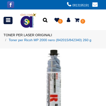
0813195191
Open menu
0
0
TONER PER LASER ORIGINALI
Toner per Ricoh MP 2000 nero (842015/842340) 260 g