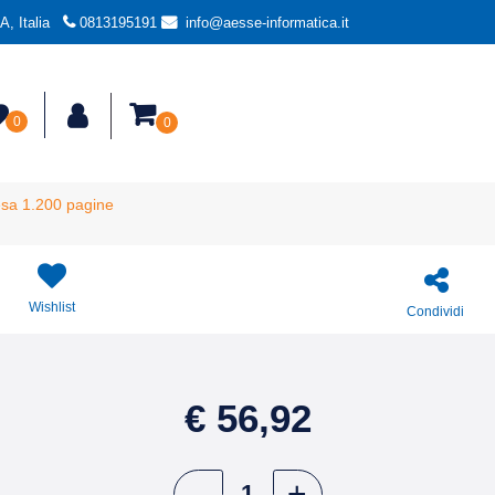
, Italia
0813195191
info@aesse-informatica.it
0
0
sa 1.200 pagine
Wishlist
Condividi
€ 56,92
Quantità