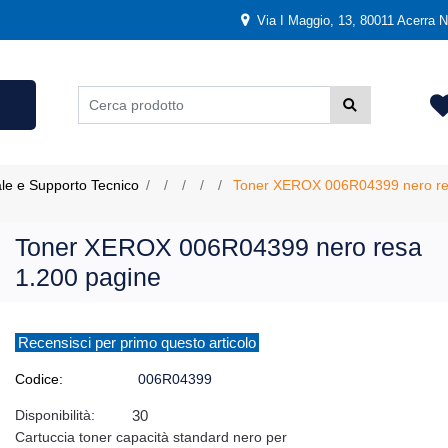
Via I Maggio, 13, 80011 Acerra NA
ale e Supporto Tecnico
Toner XEROX 006R04399 nero re
Toner XEROX 006R04399 nero resa
1.200 pagine
Recensisci per primo questo articolo
Codice:
006R04399
Disponibilità:
30
Cartuccia toner capacità standard nero per