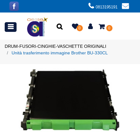
0813195191
Open menu
0
0
DRUM-FUSORI-CINGHIE-VASCHETTE ORIGINALI
Unità trasferimento immagine Brother BU-330CL